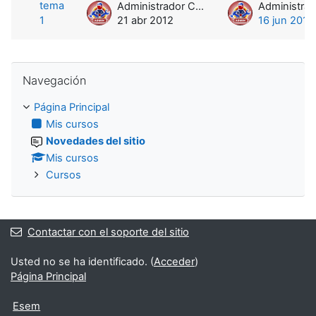
Mostrando 1 de 1 discusiones
tema
Administrador ColMed5
1
21 abr 2012
16 jun 2014
Salta Navegación
Navegación
Página Principal
Mis cursos
Novedades del sitio
Mis cursos
Cursos
Contactar con el soporte del sitio
Usted no se ha identificado. (
Acceder
)
Página Principal
Esem